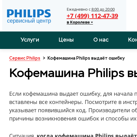
Ежедневно с
8:00 до 20:00
+7 (499) 112-47-39
в Королеве
Услуги
Цены
О нас
Ко
Сервис Philips
>
Кофемашина Philips выдаёт ошибку
Кофемашина Philips 
Если кофемашина выдает ошибку, для начала 
вставлены все контейнеры. Посмотрите в инстр
указывает появившийся код. Производители о
причины возникновения ошибок и способы их 
Ситуация,
когда кофемашина Philips выдаё